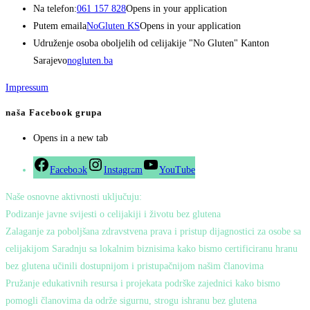
Na telefon:
061 157 828
Opens in your application
Putem emaila
NoGluten KS
Opens in your application
Udruženje osoba oboljelih od celijakije "No Gluten" Kanton
Sarajevo
nogluten.ba
Impressum
naša Facebook grupa
Opens in a new tab
Facebook
Instagram
YouTube
Naše osnovne aktivnosti uključuju:
Podizanje javne svijesti o celijakiji i životu bez glutena
Zalaganje za poboljšana zdravstvena prava i pristup dijagnostici za osobe sa
celijakijom Saradnju sa lokalnim biznisima kako bismo certificiranu hranu
bez glutena učinili dostupnijom i pristupačnijom našim članovima
Pružanje edukativnih resursa i projekata podrške zajednici kako bismo
pomogli članovima da održe sigurnu, strogu ishranu bez glutena