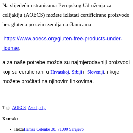
Na slijedećim stranicama Evropskog Udruženja za
celijakiju (AOECS) možete izlistati certificirane proizvode
bez glutena po svim zemljama članicama
https://www.aoecs.org/gluten-free-products-under-
license
,
a za naše potrebe možda su najmjerodavniji proizvodi
koji su certificirani u
,
i
, i koje
Hrvatskoj
Srbiji
Sloveniji
možete pročitati na njihovim linkovima.
Tags
:
AOECS
,
Asocijacija
Kontakt
Ilidža
Hamze Čelenke 38, 71000 Sarajevo