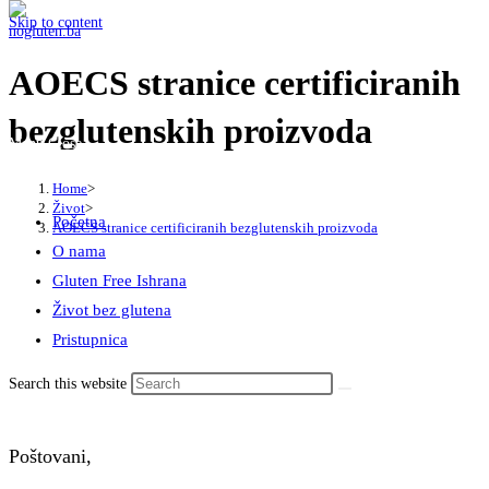
Skip to content
AOECS stranice certificiranih
bezglutenskih proizvoda
Menu
Close
Home
>
Život
>
Početna
AOECS stranice certificiranih bezglutenskih proizvoda
O nama
Gluten Free Ishrana
Život bez glutena
Pristupnica
Search this website
Poštovani,