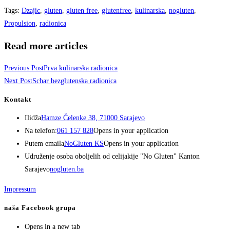
Tags
:
Dzajic
,
gluten
,
gluten free
,
glutenfree
,
kulinarska
,
nogluten
,
Propulsion
,
radionica
Read more articles
Previous Post
Prva kulinarska radionica
Next Post
Schar bezglutenska radionica
Kontakt
Ilidža
Hamze Čelenke 38, 71000 Sarajevo
Na telefon:
061 157 828
Opens in your application
Putem emaila
NoGluten KS
Opens in your application
Udruženje osoba oboljelih od celijakije "No Gluten" Kanton
Sarajevo
nogluten.ba
Impressum
naša Facebook grupa
Opens in a new tab