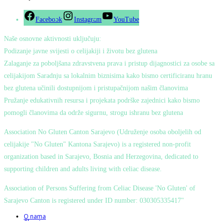
Facebook
Instagram
YouTube
Naše osnovne aktivnosti uključuju:
Podizanje javne svijesti o celijakiji i životu bez glutena
Zalaganje za poboljšana zdravstvena prava i pristup dijagnostici za osobe sa
celijakijom Saradnju sa lokalnim biznisima kako bismo certificiranu hranu
bez glutena učinili dostupnijom i pristupačnijom našim članovima
Pružanje edukativnih resursa i projekata podrške zajednici kako bismo
pomogli članovima da održe sigurnu, strogu ishranu bez glutena
Association No Gluten Canton Sarajevo (Udruženje osoba oboljelih od
celijakije "No Gluten" Kantona Sarajevo) is a registered non-profit
organization based in Sarajevo, Bosnia and Herzegovina, dedicated to
supporting children and adults living with celiac disease.
Association of Persons Suffering from Celiac Disease 'No Gluten' of
Sarajevo Canton is registered under ID number: 030305335417"
O nama