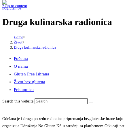
Skip to content
Druga kulinarska radionica
Home
>
Menu
Close
Život
>
Druga kulinarska radionica
Početna
O nama
Gluten Free Ishrana
Život bez glutena
Pristupnica
Search this website
Održana je i druga po redu radionica pripremanja bezglutenske hrane koju
organizuje Udruženje No Gluten KS u saradnji sa platformom Otkucaji.net.