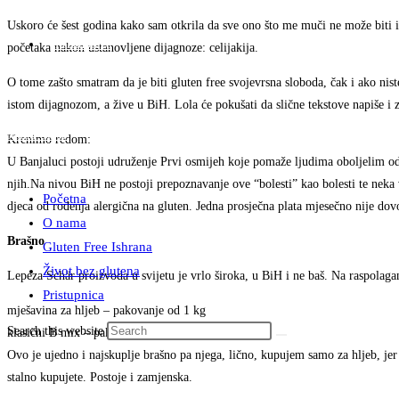
Uskoro će šest godina kako sam otkrila da sve ono što me muči ne može biti 
Pristupnica
početaka nakon ustanovljene dijagnoze: celijakija.
O tome zašto smatram da je biti gluten free svojevrsna sloboda, čak i ako nis
istom dijagnozom, a žive u BiH. Lola će pokušati da slične tekstove napiše i
Menu
Close
Krenimo redom:
U Banjaluci postoji udruženje Prvi osmijeh koje pomaže ljudima oboljelim od 
njih.Na nivou BiH ne postoji prepoznavanje ove “bolesti” kao bolesti te neka
Početna
djeca od rođenja alergična na gluten. Jedna prosječna plata mjesečno nije d
O nama
Brašno
Gluten Free Ishrana
Život bez glutena
Lepeza Schär proizvoda u svijetu je vrlo široka, u BiH i ne baš. Na raspolaga
Pristupnica
mješavina za hljeb – pakovanje od 1 kg
Search this website
klasični B mix – pakovanje od 0.5 kg
Ovo je ujedno i najskuplje brašno pa njega, lično, kupujem samo za hljeb, je
stalno kupujete. Postoje i zamjenska.