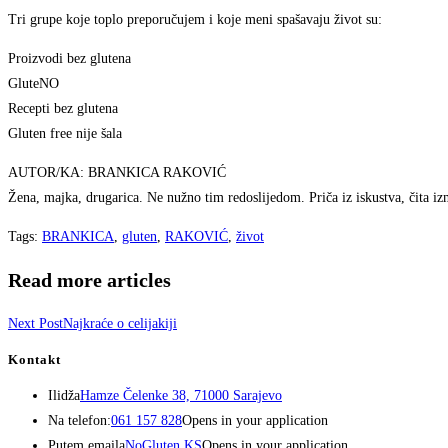
Tri grupe koje toplo preporučujem i koje meni spašavaju život su:
Proizvodi bez glutena
GluteNO
Recepti bez glutena
Gluten free nije šala
AUTOR/KA: BRANKICA RAKOVIĆ
Žena, majka, drugarica. Ne nužno tim redoslijedom. Priča iz iskustva, čita i
Tags
:
BRANKICA
,
gluten
,
RAKOVIĆ
,
život
Read more articles
Next Post
Najkraće o celijakiji
Kontakt
Ilidža
Hamze Čelenke 38, 71000 Sarajevo
Na telefon:
061 157 828
Opens in your application
Putem emaila
NoGluten KS
Opens in your application