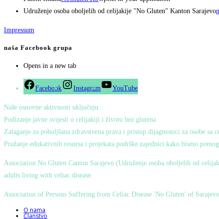
Udruženje osoba oboljelih od celijakije "No Gluten" Kanton Sarajevo
n
Impressum
naša Facebook grupa
Opens in a new tab
Facebook
Instagram
YouTube
Naše osnovne aktivnosti uključuju:
Podizanje javne svijesti o celijakiji i životu bez glutena
Zalaganje za poboljšana zdravstvena prava i pristup dijagnostici za osobe sa
Pružanje edukativnih resursa i projekata podrške zajednici kako bismo pomogl
Association No Gluten Canton Sarajevo (Udruženje osoba oboljelih od celijaki
adults living with celiac disease.
Association of Persons Suffering from Celiac Disease 'No Gluten' of Saraje
O nama
Članstvo