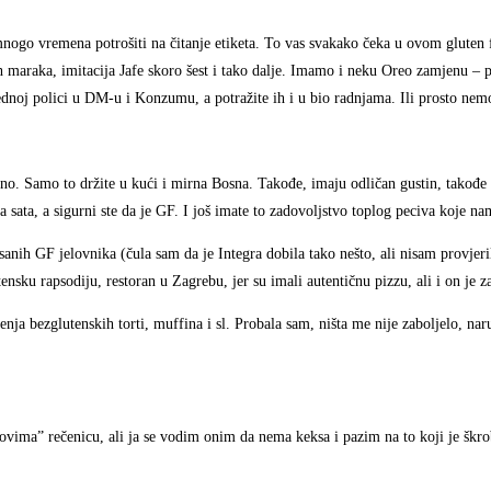
nogo vremena potrošiti na čitanje etiketa. To vas svakako čeka u ovom gluten 
ih maraka, imitacija Jafe skoro šest i tako dalje. Imamo i neku Oreo zamjenu –
 jednoj polici u DM-u i Konzumu, a potražite ih i u bio radnjama. Ili prosto nem
lčno. Samo to držite u kući i mirna Bosna. Takođe, imaju odličan gustin, takođe 
va sata, a sigurni ste da je GF. I još imate to zadovoljstvo toplog peciva koje nam
isanih GF jelovnika (čula sam da je Integra dobila tako nešto, ali nisam provje
ensku rapsodiju, restoran u Zagrebu, jer su imali autentičnu pizzu, ali i on je z
ja bezglutenskih torti, muffina i sl. Probala sam, ništa me nije zaboljelo, naru
ovima” rečenicu, ali ja se vodim onim da nema keksa i pazim na to koji je škrob