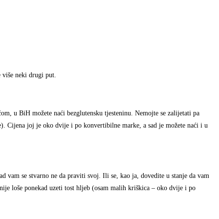
više neki drugi put.
ećom, u BiH možete naći bezglutensku tjesteninu. Nemojte se zalijetati pa
e). Cijena joj je oko dvije i po konvertibilne marke, a sad je možete naći i u
d vam se stvarno ne da praviti svoj. Ili se, kao ja, dovedite u stanje da vam
 nije loše ponekad uzeti tost hljeb (osam malih kriškica – oko dvije i po