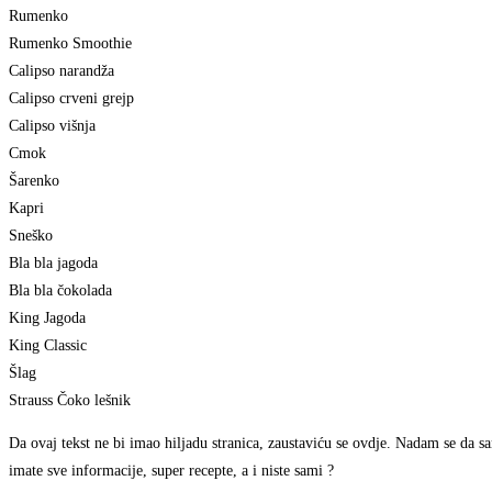
Rumenko
Rumenko Smoothie
Calipso narandža
Calipso crveni grejp
Calipso višnja
Cmok
Šarenko
Kapri
Sneško
Bla bla jagoda
Bla bla čokolada
King Jagoda
King Classic
Šlag
Strauss Čoko lešnik
Da ovaj tekst ne bi imao hiljadu stranica, zaustaviću se ovdje. Nadam se da 
imate sve informacije, super recepte, a i niste sami ?