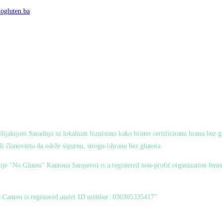
ogluten.ba
 celijakijom Saradnju sa lokalnim biznisima kako bismo certificiranu hranu bez 
i članovima da održe sigurnu, strogu ishranu bez glutena
je "No Gluten" Kantona Sarajevo) is a registered non-profit organization base
vo Canton is registered under ID number: 030305335417"