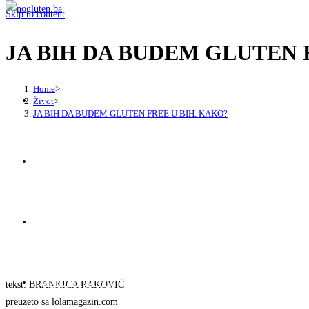
Skip to content
JA BIH DA BUDEM GLUTEN 
Home
>
Početna
Život
>
JA BIH DA BUDEM GLUTEN FREE U BIH. KAKO?
O nama
Gluten Free Ishrana
Život bez glutena
tekst: BRANKICA RAKOVIĆ
preuzeto sa lolamagazin.com