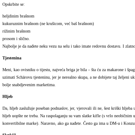
Opskrbite se:
heljdinim brašnom
kukuruznim brašnom (ne krušicom, već baš brašnom)
rižinim brašnom
prosom i slično.
Najbolje je da nađete neku vezu na selu i tako imate redovnu dostavu. I zla
Tjestenina
Meni, kao ovisniku o tijestu, najveća briga je bila – šta ću za makarone i špa
uzimati Schärovu tjesteninu, jer je nerealno skupa, a ne dobijete taj željeni uk
bolje snabdjevenim marketima.
Hljeb
Da, hljeb zaslužuje poseban podnaslov, jer, vjerovali ili ne, šest kriški hlje
hljeb uopšte ne treba. Na raspolaganju su vam slatke kifle (s vrlo neobičnim uk
konvertibilne marke). Naravno, ako ga nađete. Često ga ima u DM-u i Kon