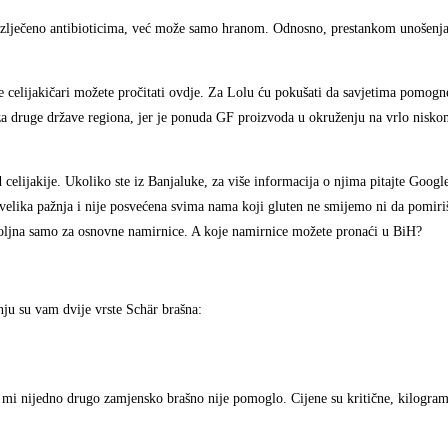
izlječeno antibioticima, već može samo hranom. Odnosno, prestankom unošenja o
te celijakičari možete pročitati ovdje. Za Lolu ću pokušati da savjetima pomogne
 za druge države regiona, jer je ponuda GF proizvoda u okruženju na vrlo nisko
celijakije. Ukoliko ste iz Banjaluke, za više informacija o njima pitajte Goog
 velika pažnja i nije posvećena svima nama koji gluten ne smijemo ni da pomiriš
ovoljna samo za osnovne namirnice. A koje namirnice možete pronaći u BiH?
nju su vam dvije vrste Schär brašna:
r mi nijedno drugo zamjensko brašno nije pomoglo. Cijene su kritične, kilogram