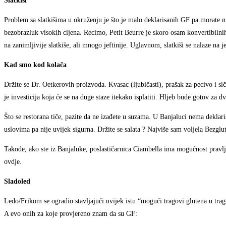
Slatkiši
Problem sa slatkišima u okruženju je što je malo deklarisanih GF pa morate m
bezobrazluk visokih cijena. Recimo, Petit Beurre je skoro osam konvertibiln
na zanimljivije slatkiše, ali mnogo jeftinije. Uglavnom, slatkiši se nalaze na
Kad smo kod kolača
Držite se Dr. Oetkerovih proizvoda. Kvasac (ljubičasti), prašak za pecivo i s
je investicija koja će se na duge staze itekako isplatiti. Hljeb bude gotov za d
Što se restorana tiče, pazite da ne izađete u suzama. U Banjaluci nema deklar
uslovima pa nije uvijek sigurna. Držite se salata ? Najviše sam voljela Bezglut
Takođe, ako ste iz Banjaluke, poslastičarnica Ciambella ima mogućnost pravljen
ovdje.
Sladoled
Ledo/Frikom se ogradio stavljajući uvijek istu “mogući tragovi glutena u trag
A evo onih za koje provjereno znam da su GF: