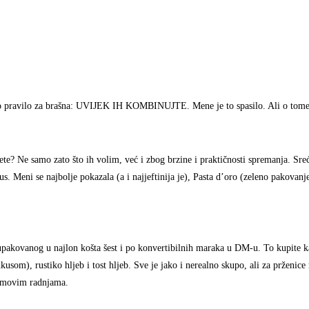
tno pravilo za brašna: UVIJEK IH KOMBINUJTE. Mene je to spasilo. Ali o tome 
gete? Ne samo zato što ih volim, već i zbog brzine i praktičnosti spremanja. Sr
us. Meni se najbolje pokazala (a i najjeftinija je), Pasta d’oro (zeleno pakovanj
ba upakovanog u najlon košta šest i po konvertibilnih maraka u DM-u. To kupite ka
usom), rustiko hljeb i tost hljeb. Sve je jako i nerealno skupo, ali za prženice
zumovim radnjama.