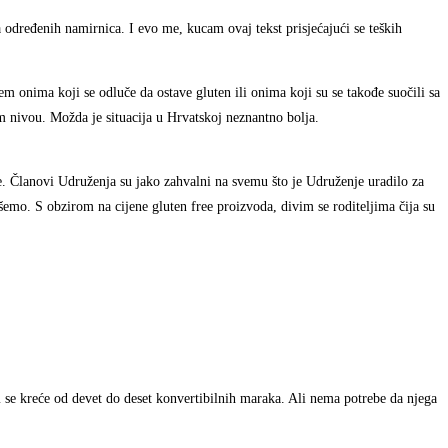
dređenih namirnica. I evo me, kucam ovaj tekst prisjećajući se teških
m onima koji se odluče da ostave gluten ili onima koji su se takođe suočili sa
m nivou. Možda je situacija u Hrvatskoj neznantno bolja.
le. Članovi Udruženja su jako zahvalni na svemu što je Udruženje uradilo za
emo. S obzirom na cijene gluten free proizvoda, divim se roditeljima čija su
 se kreće od devet do deset konvertibilnih maraka. Ali nema potrebe da njega