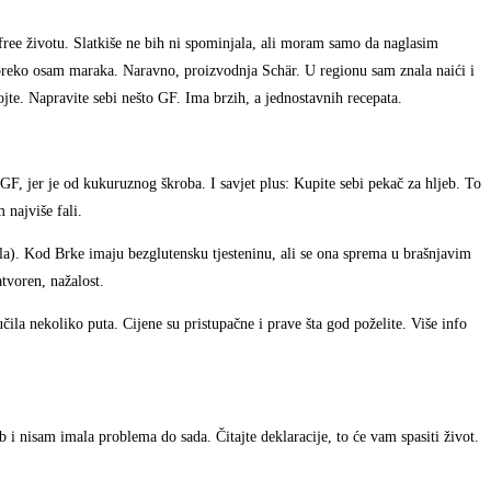
free životu. Slatkiše ne bih ni spominjala, ali moram samo da naglasim
 preko osam maraka. Naravno, proizvodnja Schär. U regionu sam znala naići i
ojte. Napravite sebi nešto GF. Ima brzih, a jednostavnih recepata.
GF, jer je od kukuruznog škroba. I savjet plus: Kupite sebi pekač za hljeb. To
 najviše fali.
rila). Kod Brke imaju bezglutensku tjesteninu, ali se ona sprema u brašnjavim
atvoren, nažalost.
čila nekoliko puta. Cijene su pristupačne i prave šta god poželite. Više info
 i nisam imala problema do sada. Čitajte deklaracije, to će vam spasiti život.