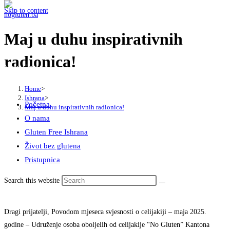
Skip to content
Maj u duhu inspirativnih
radionica!
Menu
Close
Home
>
Ishrana
>
Početna
Maj u duhu inspirativnih radionica!
O nama
Gluten Free Ishrana
Život bez glutena
Pristupnica
Search this website
Dragi prijatelji, Povodom mjeseca svjesnosti o celijakiji – maja 2025.
godine – Udruženje osoba oboljelih od celijakije “No Gluten” Kantona