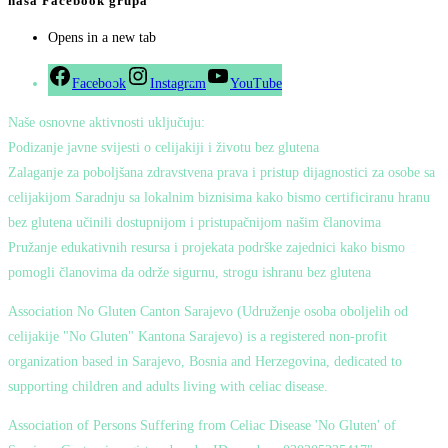
naša Facebook grupa
Opens in a new tab
Facebook
Instagram
YouTube
Naše osnovne aktivnosti uključuju:
Podizanje javne svijesti o celijakiji i životu bez glutena
Zalaganje za poboljšana zdravstvena prava i pristup dijagnostici za osobe sa
celijakijom Saradnju sa lokalnim biznisima kako bismo certificiranu hranu
bez glutena učinili dostupnijom i pristupačnijom našim članovima
Pružanje edukativnih resursa i projekata podrške zajednici kako bismo
pomogli članovima da održe sigurnu, strogu ishranu bez glutena
Association No Gluten Canton Sarajevo (Udruženje osoba oboljelih od
celijakije "No Gluten" Kantona Sarajevo) is a registered non-profit
organization based in Sarajevo, Bosnia and Herzegovina, dedicated to
supporting children and adults living with celiac disease.
Association of Persons Suffering from Celiac Disease 'No Gluten' of