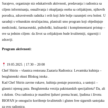
Sarajevo, organizuje niz edukativnih aktivnosti, predavanja i radionica sa
ciljem informisanja, osnaživanja i okupljanja osoba sa celijakijom, njihovih
porodica, zdravstvenih radnika i svih koji žele bolje razumjeti ovu bolest. U
saradnji s vrhunskim stručnjacima, planirali smo program koji objedinjuje
medicinski, farmaceutski, psihološki, kulinarski i komplementarni pristup –
sve sa jednim ciljem: da život sa celijakijom bude kvalitetniji, sigurniji i
zdraviji.
Program aktivnosti:
19.05.2025. | 17:30 – 20:00
Chef Shirin – vlasnica restorana Zaataria Radionica: Levantska kuhinja –
bezglutenski okusi Bliskog istoka .
Kad Chef Shirin zavrne rukave, kuhinja postaje pozornica, a sastojci –
glasnici njenog puta. Bezglutenska verzija pakistanskih specijaliteta? Da, ali
s dušom. Ova radionica je manifest ljubavi prema hrani, ljudima i životu.
BIOFAN je omogućio korištenje kvalitetnih i gluten free sigurnih sastojaka
za ovu radionicu.