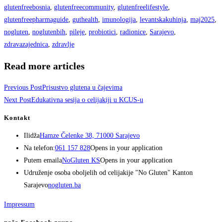
glutenfreebosnia
,
glutenfreecommunity
,
glutenfreelifestyle
,
glutenfreepharmaguide
,
guthealth
,
imunologija
,
levantskakuhinja
,
maj2025
,
nogluten
,
noglutenbih
,
pileje
,
probiotici
,
radionice
,
Sarajevo
,
zdravazajednica
,
zdravlje
Read more articles
Previous Post
Prisustvo glutena u čajevima
Next Post
Edukativna sesija o celijakiji u KCUS-u
Kontakt
Ilidža
Hamze Čelenke 38, 71000 Sarajevo
Na telefon:
061 157 828
Opens in your application
Putem emaila
NoGluten KS
Opens in your application
Udruženje osoba oboljelih od celijakije "No Gluten" Kanton
Sarajevo
nogluten.ba
Impressum