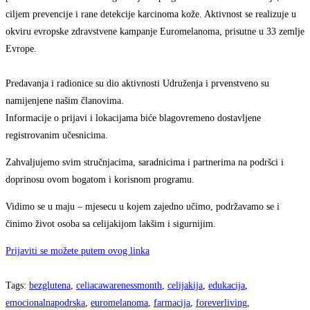
ciljem prevencije i rane detekcije karcinoma kože. Aktivnost se realizuje u
okviru evropske zdravstvene kampanje Euromelanoma, prisutne u 33 zemlje
Evrope.
Predavanja i radionice su dio aktivnosti Udruženja i prvenstveno su
namijenjene našim članovima.
Informacije o prijavi i lokacijama biće blagovremeno dostavljene
registrovanim učesnicima.
Zahvaljujemo svim stručnjacima, saradnicima i partnerima na podršci i
doprinosu ovom bogatom i korisnom programu.
Vidimo se u maju – mjesecu u kojem zajedno učimo, podržavamo se i
činimo život osoba sa celijakijom lakšim i sigurnijim.
Prijaviti se možete putem ovog linka
Tags
:
bezglutena
,
celiacawarenessmonth
,
celijakija
,
edukacija
,
emocionalnapodrska
,
euromelanoma
,
farmacija
,
foreverliving
,