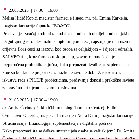
20.05.2025. | 17:30 – 19:00
Melisa Hidić Kopić, magistar farmacije i spec. mr. ph. Emina Karkelja,
magistar farmacije (apoteka IBO&CO)
Predavanje: Značaj probiotika kod djece i odraslih oboljelih od celijakije
Dugotrajni gastrointestinalni simptomi, poremećaji apsorpcije i narušena
crijevna flora česti su izazovi kod osoba sa celijakijom – i djece i odraslih.
SALVEO tim, kroz farmaceutski pristup, govori o tome kada je
preporučena probiotika ključna, kako prepoznati kvalitetan suplement, te
koje su konkretne preporuke za različite životne dobi. Zasnovano na
iskustvu rada s PILEJE probioticima, predavanje donosi i praktične savjete
za pravilnu primjenu u stvarnim uslovima.
21.05.2025. | 17:30 – 19:00
dr. Amira Čerimagić, klinički imunolog (Immuno Centar), Ehlimana
Osmanović Omerdić, magistar farmacije i Nejra Durić, magistar farmacije
Stručna sesija: Imunologija, suplementacija i digitalna podrška
Kako prepoznati šta se dešava unutar tijela osobe sa celijakijom? Dr. Amira
Čerimagić, klinički imunolog iz Immuno Centra, vodi nas kroz imunološke