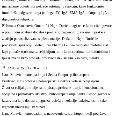
mehanizme bolesti: šta pokreće autoimunu reakciju, kako funkcioniše
imunološki odgovor i koja je uloga tTG-IgA, EMA-IgA i ukupnog IgA u
dijagnostici celijakije.
Ehlimana Osmanović Omerdić i Nejra Durić, magistrice farmacije, govore
o pravilnom odabiru dodataka prehrani, najčešćim greškama u praksi i
značaju personalizovane suplementacije. Dodatno, Nejra Durić će
predstaviti aplikaciju Gluten Free Pharma Guide– besplatan mobilni alat
koji pomaže osobama sa celijakijom, ali i farmaceutima, nutricionistima i
ljekarima da brzo pronađu proizvode deklarisane kao bezglutenski.
22.05.2025. | 17:30 – 19:00
Lana Milavić, homeopatkinja i Senka Čimpo, psihoterapeut
Predavanje: Psihološki i homeopatski aspekti života sa celijakijom
Život sa celijakijom nije samo pitanje prehrane – to je i emocionalno,
socijalno i psihološko iskustvo. Psihoterapeutkinja Senka Čimpo govori o
izazovima koje donosi dijagnoza, osjećaju izolacije, anksioznosti i kako
izgraditi unutrašnju stabilnost.
Lana Milavić, homeopatkinja, nadovezuje se s pristupom koji podržava