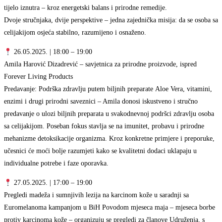
tijelo iznutra – kroz energetski balans i prirodne remedije.
Dvoje stručnjaka, dvije perspektive – jedna zajednička misija: da se osoba sa
celijakijom osjeća stabilno, razumijeno i osnaženo.
26.05.2025. | 18:00 – 19:00
Amila Harović Dizadrević – savjetnica za prirodne proizvode, ispred
Forever Living Products
Predavanje: Podrška zdravlju putem biljnih preparate Aloe Vera, vitamini,
enzimi i drugi prirodni saveznici – Amila donosi iskustveno i stručno
predavanje o ulozi biljnih preparata u svakodnevnoj podršci zdravlju osoba
sa celijakijom. Poseban fokus stavlja se na imunitet, probavu i prirodne
mehanizme detoksikacije organizma. Kroz konkretne primjere i preporuke,
učesnici će moći bolje razumjeti kako se kvalitetni dodaci uklapaju u
individualne potrebe i faze oporavka.
27.05.2025. | 17:00 – 19:00
Pregledi madeža i sumnjivih lezija na karcinom kože u saradnji sa
Euromelanoma kampanjom u BiH Povodom mjeseca maja – mjeseca borbe
protiv karcinoma kože – organizuju se pregledi za članove Udruženja, s