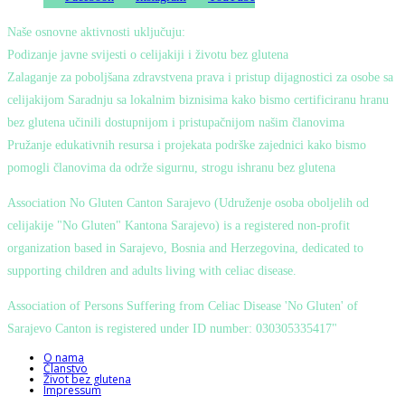
Naše osnovne aktivnosti uključuju:
Podizanje javne svijesti o celijakiji i životu bez glutena
Zalaganje za poboljšana zdravstvena prava i pristup dijagnostici za osobe sa
celijakijom Saradnju sa lokalnim biznisima kako bismo certificiranu hranu
bez glutena učinili dostupnijom i pristupačnijom našim članovima
Pružanje edukativnih resursa i projekata podrške zajednici kako bismo
pomogli članovima da održe sigurnu, strogu ishranu bez glutena
Association No Gluten Canton Sarajevo (Udruženje osoba oboljelih od
celijakije "No Gluten" Kantona Sarajevo) is a registered non-profit
organization based in Sarajevo, Bosnia and Herzegovina, dedicated to
supporting children and adults living with celiac disease.
Association of Persons Suffering from Celiac Disease 'No Gluten' of
Sarajevo Canton is registered under ID number: 030305335417"
O nama
Članstvo
Život bez glutena
Impressum