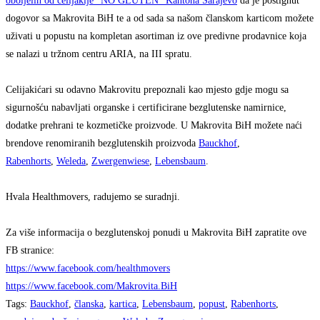
oboljelih od celijakije “NO GLUTEN” Kantona Sarajevo
da je postignut
dogovor sa Makrovita BiH te a od sada sa našom članskom karticom možete
uživati u popustu na kompletan asortiman iz ove predivne prodavnice koja
se nalazi u tržnom centru ARIA, na III spratu.
Celijakićari su odavno Makrovitu prepoznali kao mjesto gdje mogu sa
sigurnošću nabavljati organske i certificirane bezglutenske namirnice,
dodatke prehrani te kozmetičke proizvode. U Makrovita BiH možete naći
brendove renomiranih bezglutenskih proizvoda
Bauckhof
,
Rabenhorts
,
Weleda
,
Zwergenwiese
,
Lebensbaum
.
Hvala Healthmovers, radujemo se suradnji.
Za više informacija o bezglutenskoj ponudi u Makrovita BiH zapratite ove
FB stranice:
https://www.facebook.com/healthmovers
https://www.facebook.com/Makrovita.BiH
Tags
:
Bauckhof
,
članska
,
kartica
,
Lebensbaum
,
popust
,
Rabenhorts
,