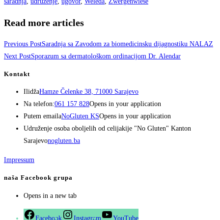
saradnja
,
udruženje
,
ugovor
,
Weleda
,
Zwergenwiese
Read more articles
Previous Post
Saradnja sa Zavodom za biomedicinsku dijagnostiku NALAZ
Next Post
Sporazum sa dermatološkom ordinacijom Dr. Alendar
Kontakt
Ilidža
Hamze Čelenke 38, 71000 Sarajevo
Na telefon:
061 157 828
Opens in your application
Putem emaila
NoGluten KS
Opens in your application
Udruženje osoba oboljelih od celijakije "No Gluten" Kanton
Sarajevo
nogluten.ba
Impressum
naša Facebook grupa
Opens in a new tab
Facebook
Instagram
YouTube