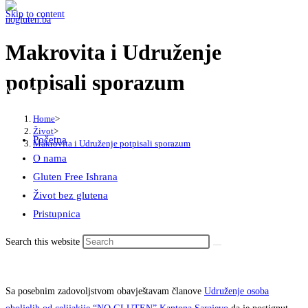
Skip to content
Makrovita i Udruženje
potpisali sporazum
Menu
Close
Home
>
Život
>
Početna
Makrovita i Udruženje potpisali sporazum
O nama
Gluten Free Ishrana
Život bez glutena
Pristupnica
Search this website
Sa posebnim zadovoljstvom obavještavam članove
Udruženje osoba