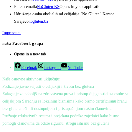
Putem emaila
NoGluten KS
Opens in your application
Udruženje osoba oboljelih od celijakije "No Gluten" Kanton
Sarajevo
nogluten.ba
Impressum
naša Facebook grupa
Opens in a new tab
Facebook
Instagram
YouTube
Naše osnovne aktivnosti uključuju:
Podizanje javne svijesti o celijakiji i životu bez glutena
Zalaganje za poboljšana zdravstvena prava i pristup dijagnostici za osobe sa
celijakijom Saradnju sa lokalnim biznisima kako bismo certificiranu hranu
bez glutena učinili dostupnijom i pristupačnijom našim članovima
Pružanje edukativnih resursa i projekata podrške zajednici kako bismo
pomogli članovima da održe sigurnu, strogu ishranu bez glutena