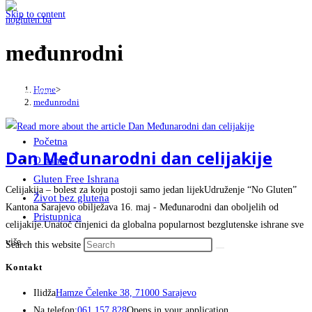
Skip to content
međunrodni
Home
>
Menu
Close
međunrodni
Početna
Dan Međunarodni dan celijakije
O nama
Gluten Free Ishrana
Celijakija – bolest za koju postoji samo jedan lijekUdruženje “No Gluten”
Život bez glutena
Kantona Sarajevo obilježava 16. maj - Međunarodni dan oboljelih od
Pristupnica
celijakije.Unatoč činjenici da globalna popularnost bezglutenske ishrane sve
više…
Search this website
Kontakt
Ilidža
Hamze Čelenke 38, 71000 Sarajevo
Na telefon:
061 157 828
Opens in your application